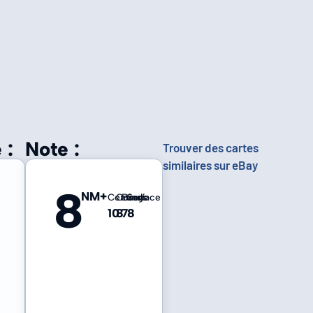
 :
Note :
Trouver des cartes
similaires sur eBay
8
NM+
Centrage
Coins
Bords
Surface
10
8
7
8