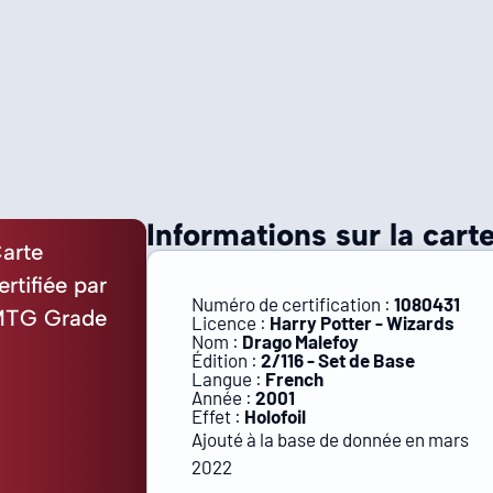
Informations sur la carte
arte
ertifiée par
Numéro de certification :
1080431
TG Grade
Licence :
Harry Potter - Wizards
Nom :
Drago Malefoy
Édition :
2/116 - Set de Base
Langue :
French
Année :
2001
Effet :
Holofoil
Ajouté à la base de donnée en mars
2022