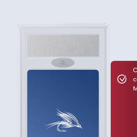
C
c
M