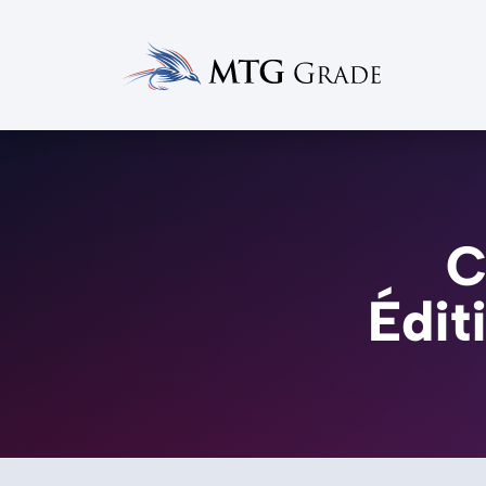
C
Édit