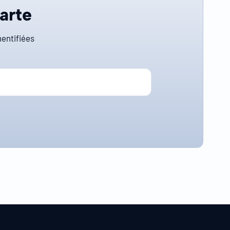
carte
entifiées