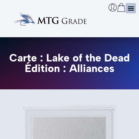
Certi
Boîtie
Infos
Cherch
Carte : Lake of the Dead
Édition : Alliances