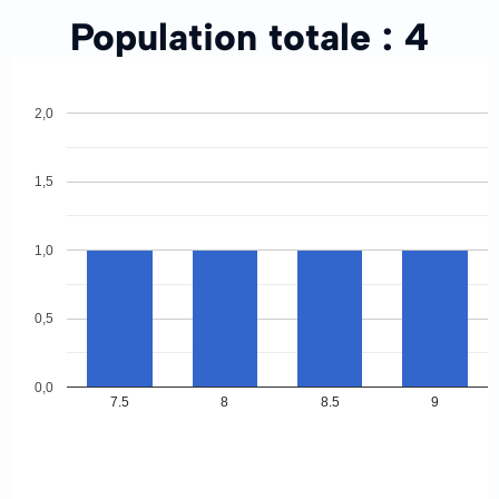
Population totale :
4
2,0
1,5
1,0
0,5
0,0
7.5
8
8.5
9