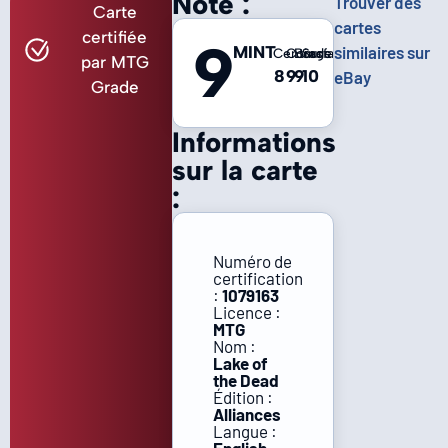
Note :
Trouver des
Carte
cartes
certifiée
9
MINT
similaires sur
Centrage
Coins
Bords
Surface
par MTG
8
9
9
10
eBay
Grade
Informations
sur la carte
:
Numéro de
certification
:
1079163
Licence :
MTG
Nom :
Lake of
the Dead
Édition :
Alliances
Langue :