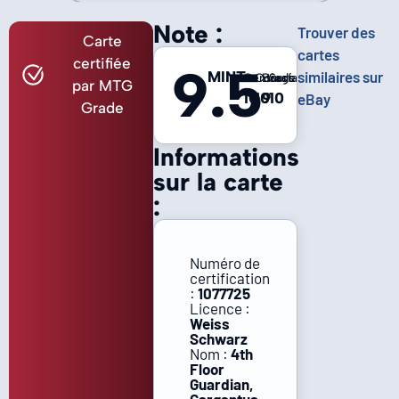
Note :
Trouver des
Carte
cartes
certifiée
9.5
MINT
similaires sur
Centrage
Coins
Bords
Surface
par MTG
10
10
9
10
eBay
Grade
Informations
sur la carte
:
Numéro de
certification
:
1077725
Licence :
Weiss
Schwarz
Nom :
4th
Floor
Guardian,