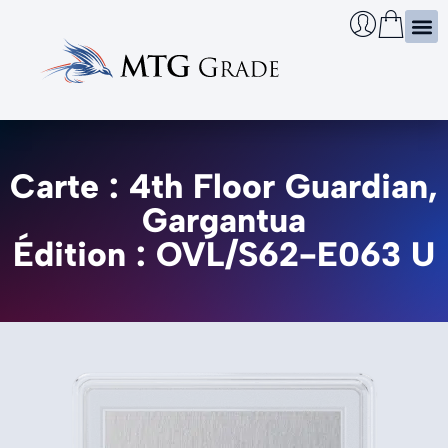
Certi
Boîtie
Infos
Cherch
Carte : 4th Floor Guardian,
Gargantua
Édition : OVL/S62-E063 U