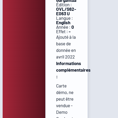
Gargantua
Édition :
OVL/S62-
E063 U
Langue :
English
Année :
0
Effet :
-
Ajouté à la
base de
donnée en
avril 2022
Informations
complémentaires
:
Carte
démo, ne
peut être
vendue -
Demo