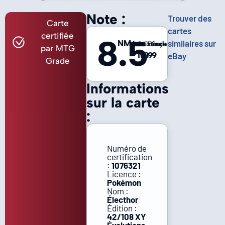
Note :
Trouver des
Carte
cartes
certifiée
8.5
NM+
similaires sur
Centrage
Coins
Bords
Surface
par MTG
10
8
9
9
eBay
Grade
Informations
sur la carte
:
Numéro de
certification
:
1076321
Licence :
Pokémon
Nom :
Électhor
Édition :
42/108 XY