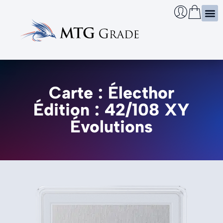
Certi
Boîtie
Infos
Cherch
Carte : Électhor
Édition : 42/108 XY
Évolutions