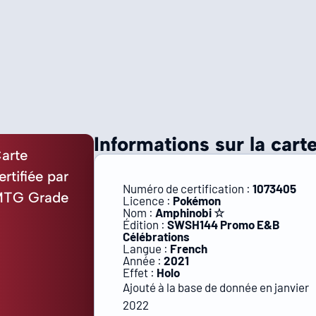
Informations sur la carte
arte
ertifiée par
Numéro de certification :
1073405
TG Grade
Licence :
Pokémon
Nom :
Amphinobi ☆
Édition :
SWSH144 Promo E&B
Célébrations
Langue :
French
Année :
2021
Effet :
Holo
Ajouté à la base de donnée en janvier
2022