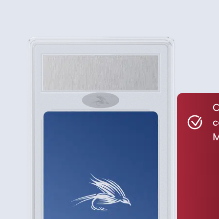
C
c
M