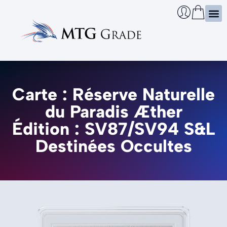
Certi
Boîtie
Infos
Cherch
Carte : Réserve Naturelle
du Paradis Æther
Édition : SV87/SV94 S&L
Destinées Occultes