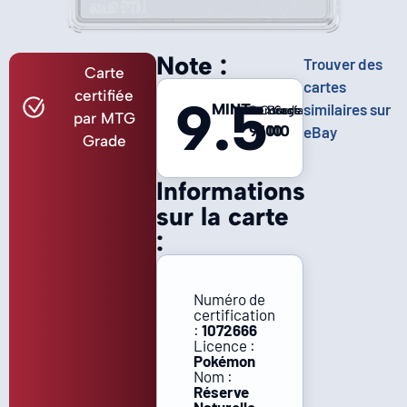
Note :
Trouver des
Carte
cartes
certifiée
9.5
MINT
similaires sur
Centrage
Coins
Bords
Surface
par MTG
9
10
10
10
eBay
Grade
Informations
sur la carte
:
Numéro de
certification
:
1072666
Licence :
Pokémon
Nom :
Réserve