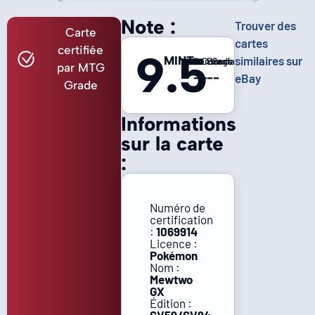
Note :
Trouver des
Carte
cartes
certifiée
9.5
MINT
similaires sur
Centrage
Coins
Bords
Surface
par MTG
-
-
-
-
eBay
Grade
Informations
sur la carte
:
Numéro de
certification
:
1069914
Licence :
Pokémon
Nom :
Mewtwo
GX
Édition :