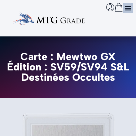
Certi
Boîtie
Infos
Cherch
Carte : Mewtwo GX
Édition : SV59/SV94 S&L
Destinées Occultes