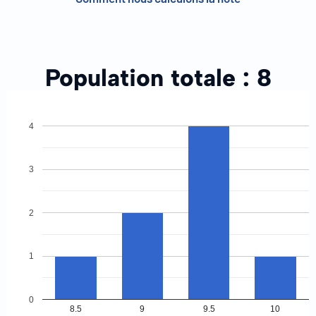
Population totale :
8
4
3
2
1
0
8.5
9
9.5
10