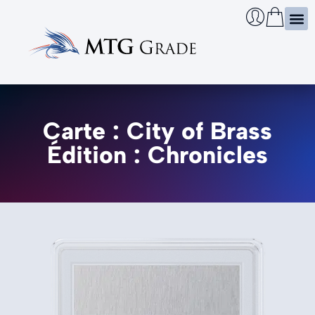
Certi
Boîtie
Infos
Cherch
Carte : City of Brass
Édition : Chronicles