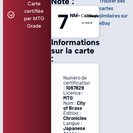
Note :
Trouver des
Carte
cartes
certifiée
7
NM-
similaires sur
Centrage
Coins
Bords
Surface
par MTG
-
-
-
-
eBay
Grade
Informations
sur la carte
:
Numéro de
certification
:
1067829
Licence :
MTG
Nom :
City
of Brass
Édition :
Chronicles
Langue :
Japanese