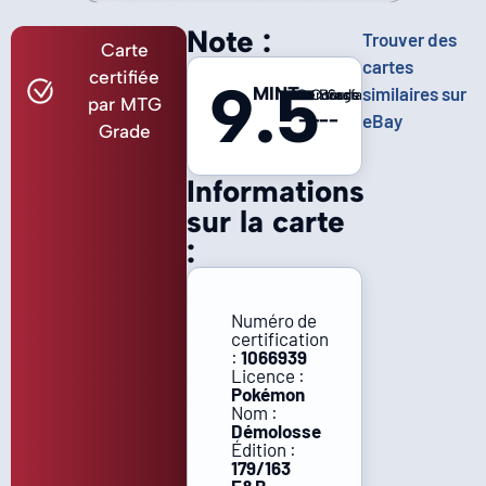
Note :
Trouver des
Carte
cartes
certifiée
9.5
MINT
similaires sur
Centrage
Coins
Bords
Surface
par MTG
-
-
-
-
eBay
Grade
Informations
sur la carte
:
Numéro de
certification
:
1066939
Licence :
Pokémon
Nom :
Démolosse
Édition :
179/163