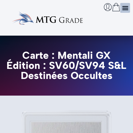
Certi
Boîtie
Infos
Cherch
Carte : Mentali GX
Édition : SV60/SV94 S&L
Destinées Occultes