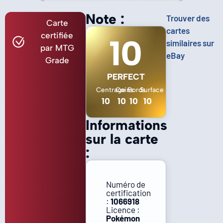
Note :
Trouver des
Carte
cartes
certifiée
10
similaires sur
par MTG
eBay
Grade
PERFECT
Centrage
Coins
Bords
Surface
10
10
10
10
Informations
sur la carte
:
Numéro de
certification
:
1066918
Licence :
Pokémon