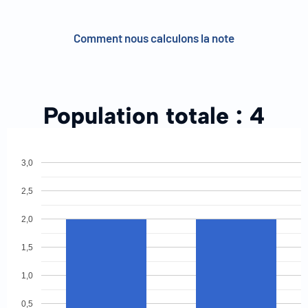
Comment nous calculons la note
Population totale :
4
3,0
2,5
2,0
1,5
1,0
0,5