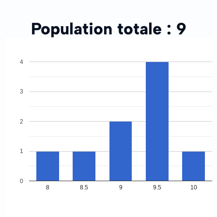
Population totale :
9
4
3
2
1
0
8
8.5
9
9.5
10