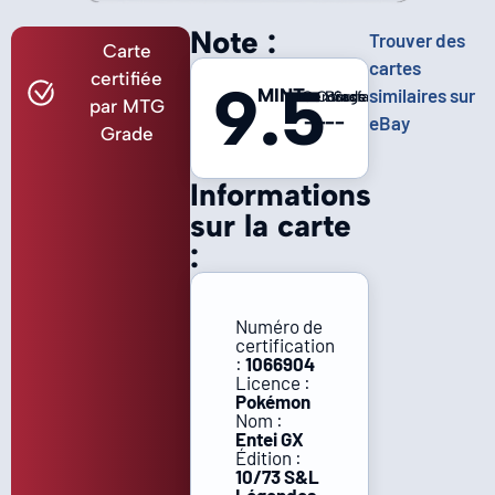
Note :
Trouver des
Carte
cartes
certifiée
9.5
MINT
similaires sur
Centrage
Coins
Bords
Surface
par MTG
-
-
-
-
eBay
Grade
Informations
sur la carte
:
Numéro de
certification
:
1066904
Licence :
Pokémon
Nom :
Entei GX
Édition :
10/73 S&L