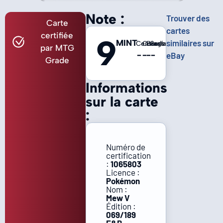
Note :
Trouver des
Carte
cartes
certifiée
9
MINT
similaires sur
Centrage
Coins
Bords
Surface
par MTG
-
-
-
-
eBay
Grade
Informations
sur la carte
:
Numéro de
certification
:
1065803
Licence :
Pokémon
Nom :
Mew V
Édition :
069/189