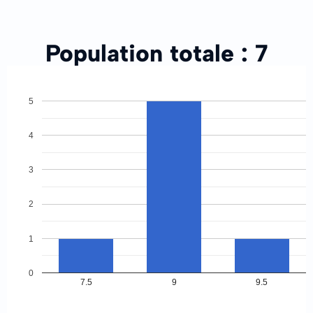
Population totale :
7
5
4
3
2
1
0
7.5
9
9.5