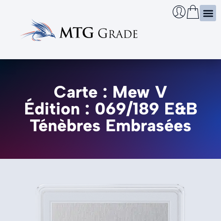
Certi
Boîtie
Infos
Cherch
Carte : Mew V
Édition : 069/189 E&B
Ténèbres Embrasées