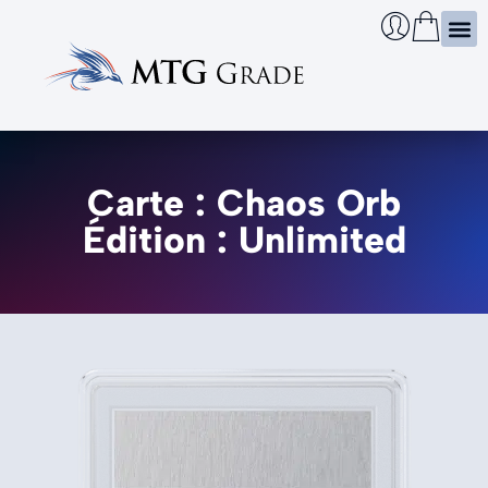
Certi
Boîtie
Infos
Cherch
Carte : Chaos Orb
Édition : Unlimited