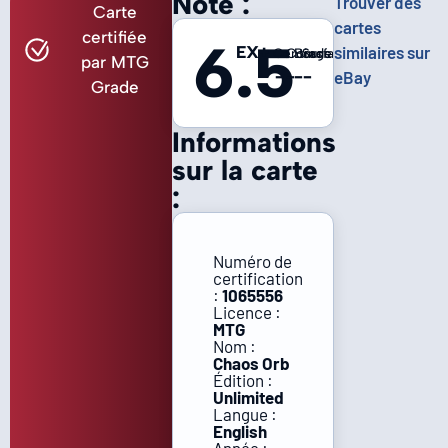
Note :
Trouver des
Carte
cartes
certifiée
6.5
EX+
similaires sur
Centrage
Coins
Bords
Surface
par MTG
-
-
-
-
eBay
Grade
Informations
sur la carte
:
Numéro de
certification
:
1065556
Licence :
MTG
Nom :
Chaos Orb
Édition :
Unlimited
Langue :
English