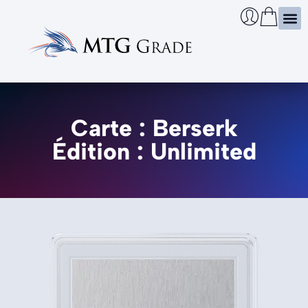
Certi
Boîtie
Infos
Cherch
Carte : Berserk
Édition : Unlimited