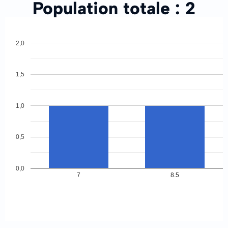
Population totale :
2
2,0
1,5
1,0
0,5
0,0
7
8.5