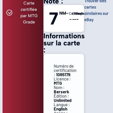
Note :
Trouver des
Carte
cartes
certifiée
7
NM-
similaires sur
Centrage
Coins
Bords
Surface
par MTG
-
-
-
-
eBay
Grade
Informations
sur la carte
:
Numéro de
certification
:
1065179
Licence :
MTG
Nom :
Berserk
Édition :
Unlimited
Langue :
English