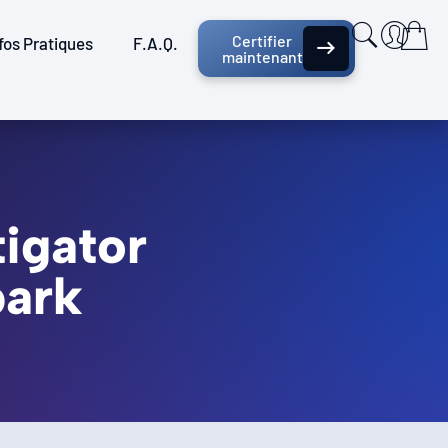
Certifier
fos Pratiques
F.A.Q.
maintenant
tigator
park