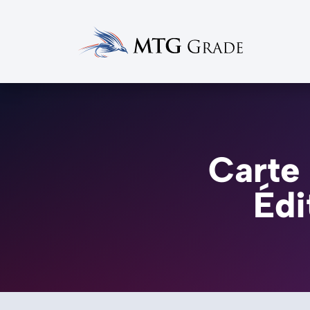
Carte 
Édi