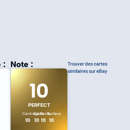
 :
Note :
Trouver des cartes
similaires sur eBay
10
PERFECT
Centrage
Coins
Bords
Surface
10
10
10
10