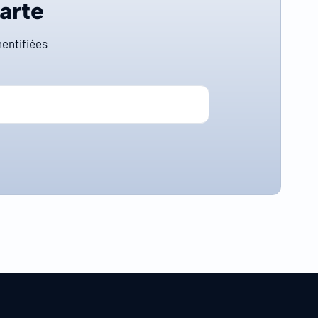
carte
entifiées