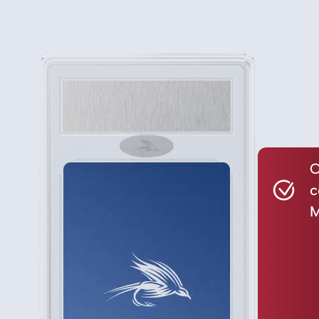
C
c
M