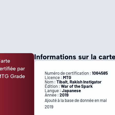
Informations sur la carte
arte
ertifiée par
Numéro de certification :
1064585
TG Grade
Licence :
MTG
Nom :
Tibalt, Rakish Instigator
Édition :
War of the Spark
Langue :
Japanese
Année :
2019
Ajouté à la base de donnée en mai
2019