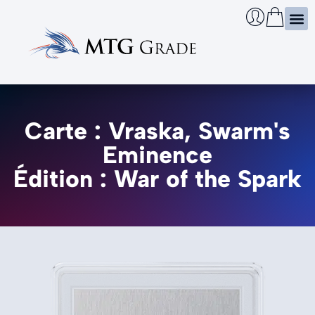
Certi
Boîtie
Infos
Cherch
Carte : Vraska, Swarm's
Eminence
Édition : War of the Spark