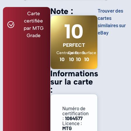
Note :
Trouver des
Carte
cartes
certifiée
10
similaires sur
par MTG
eBay
Grade
PERFECT
Centrage
Coins
Bords
Surface
10
10
10
10
Informations
sur la carte
:
Numéro de
certification
:
1064577
Licence :
MTG