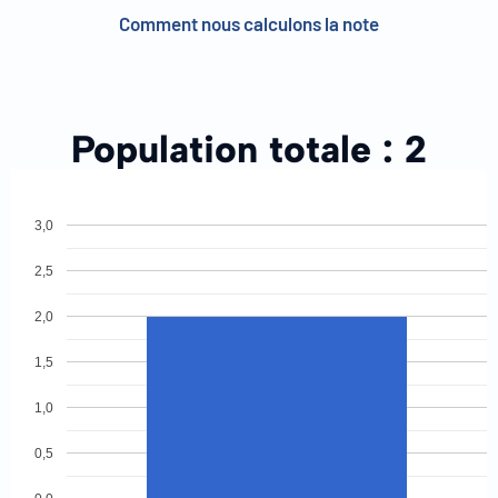
Comment nous calculons la note
Population totale :
2
3,0
2,5
2,0
1,5
1,0
0,5