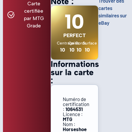
Note :
Trouver des
Carte
cartes
certifiée
10
similaires sur
par MTG
eBay
Grade
PERFECT
Centrage
Coins
Bords
Surface
10
10
10
10
Informations
sur la carte
:
Numéro de
certification
:
1064531
Licence :
MTG
Nom :
Horseshoe