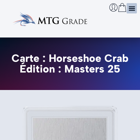
Certi
Boîtie
Infos
Cherch
Carte : Horseshoe Crab
Édition : Masters 25