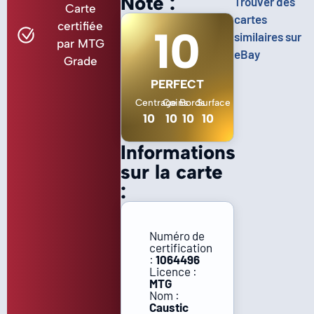
Note :
Trouver des
Carte
cartes
certifiée
10
similaires sur
par MTG
eBay
Grade
PERFECT
Centrage
Coins
Bords
Surface
10
10
10
10
Informations
sur la carte
:
Numéro de
certification
:
1064496
Licence :
MTG
Nom :
Caustic