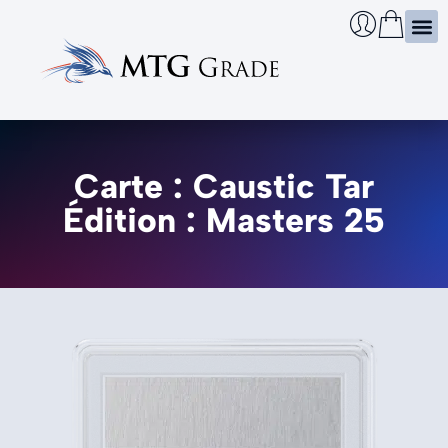
Certi
Boîtie
Infos
Cherch
Carte : Caustic Tar
Édition : Masters 25