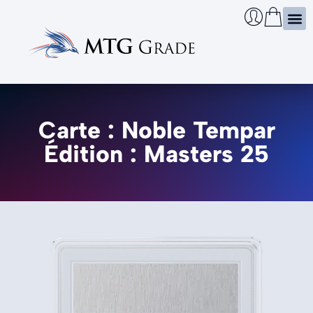
Certi
Boîtie
Infos
Cherch
Carte : Noble Tempar
Édition : Masters 25