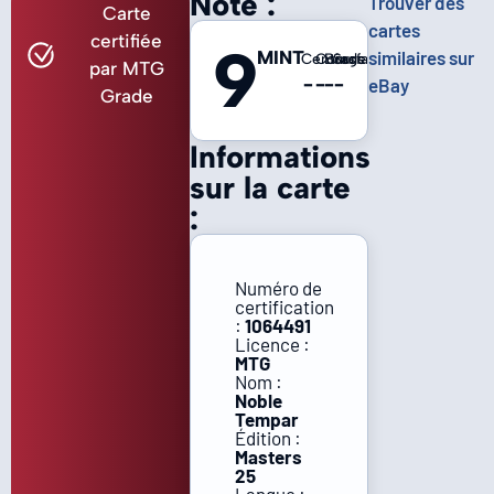
Note :
Trouver des
Carte
cartes
certifiée
9
MINT
similaires sur
Centrage
Coins
Bords
Surface
par MTG
-
-
-
-
eBay
Grade
Informations
sur la carte
:
Numéro de
certification
:
1064491
Licence :
MTG
Nom :
Noble
Tempar
Édition :
Masters
25