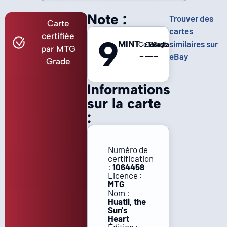
Note :
Trouver des
Carte
cartes
certifiée
9
MINT
similaires sur
Centrage
Coins
Bords
Surface
par MTG
-
-
-
-
eBay
Grade
Informations
sur la carte
:
Numéro de
certification
:
1064458
Licence :
MTG
Nom :
Huatli, the
Sun's
Heart