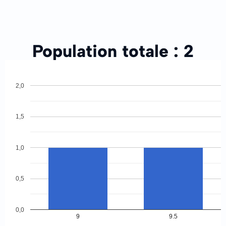
Population totale :
2
2,0
1,5
1,0
0,5
0,0
9
9.5