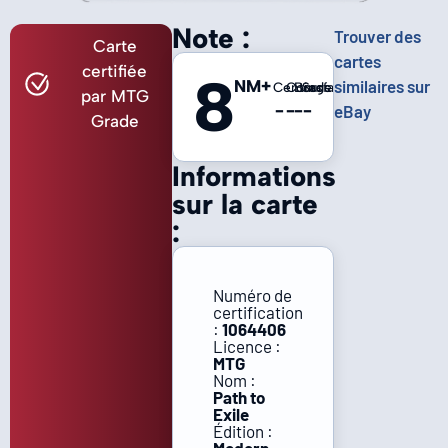
Note :
Trouver des
Carte
cartes
certifiée
8
NM+
similaires sur
Centrage
Coins
Bords
Surface
par MTG
-
-
-
-
eBay
Grade
Informations
sur la carte
:
Numéro de
certification
:
1064406
Licence :
MTG
Nom :
Path to
Exile
Édition :