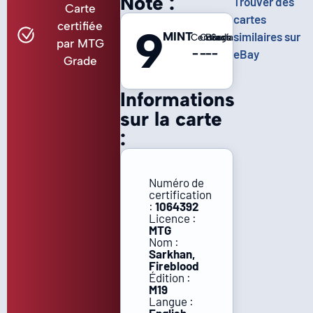
Note :
Trouver des
Carte
cartes
certifiée
9
MINT
similaires sur
Centrage
Coins
Bords
Surface
par MTG
-
-
-
-
eBay
Grade
Informations
sur la carte
:
Numéro de
certification
:
1064392
Licence :
MTG
Nom :
Sarkhan,
Fireblood
Édition :
M19
Langue :