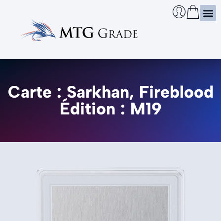
Certi
Boîtie
Infos
Cherch
Carte : Sarkhan, Fireblood
Édition : M19