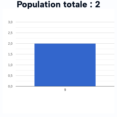
Population totale :
2
3,0
2,5
2,0
1,5
1,0
0,5
0,0
9