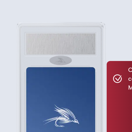
C
c
M