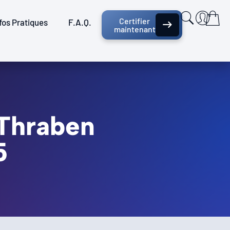
Certifier
fos Pratiques
F.A.Q.
maintenant
 Thraben
5