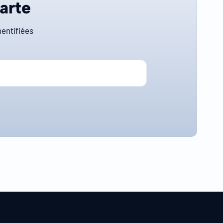
carte
entifiées