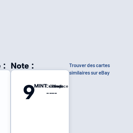
 :
Note :
Trouver des cartes
similaires sur eBay
9
MINT
Centrage
Coins
Bords
Surface
-
-
-
-