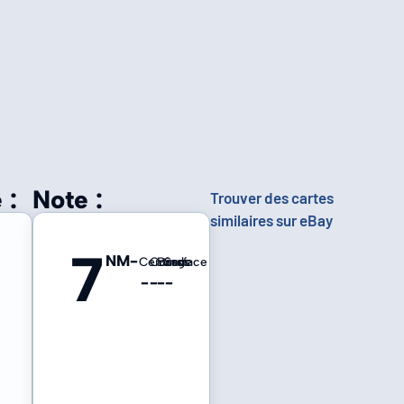
 :
Note :
Trouver des cartes
similaires sur eBay
7
NM-
Centrage
Coins
Bords
Surface
-
-
-
-