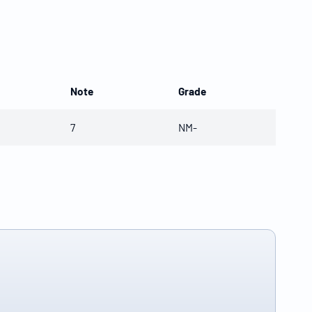
Note
Grade
7
NM-