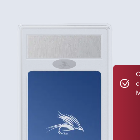
C
c
M