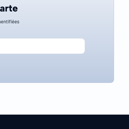
carte
entifiées