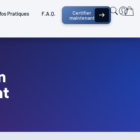
Certifier
fos Pratiques
F.A.Q.
maintenant
n
ht