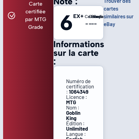
Note :
Trouver des
Carte
cartes
certifiée
6
EX+
similaires sur
Centrage
Coins
Bords
Surface
par MTG
-
-
-
-
eBay
Grade
Informations
sur la carte
:
Numéro de
certification
:
1064349
Licence :
MTG
Nom :
Goblin
King
Édition :
Unlimited
Langue :