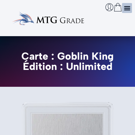
Certi
Boîtie
Infos
Cherch
Carte : Goblin King
Édition : Unlimited