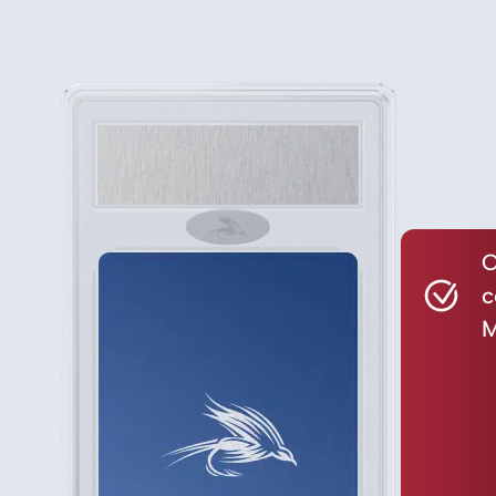
C
c
M