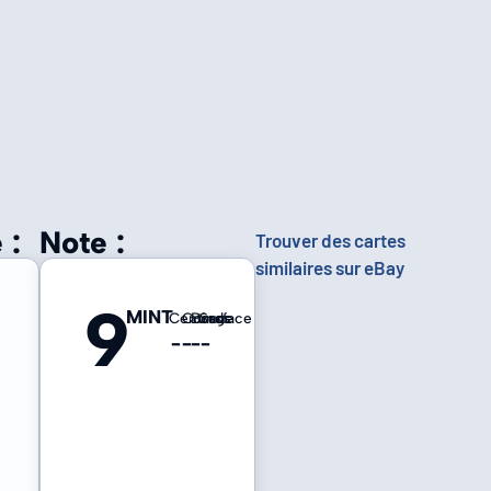
 :
Note :
Trouver des cartes
similaires sur eBay
9
MINT
Centrage
Coins
Bords
Surface
-
-
-
-