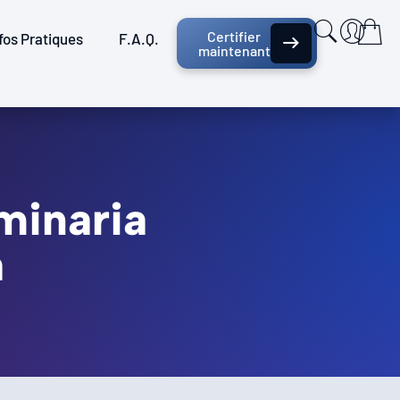
Certifier
fos Pratiques
F.A.Q.
maintenant
minaria
a