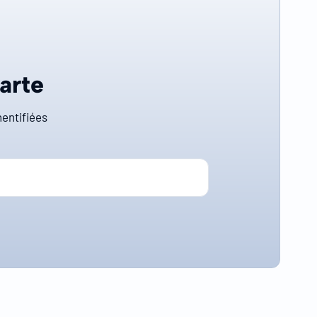
carte
entifiées