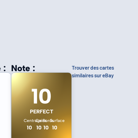
 :
Note :
Trouver des cartes
similaires sur eBay
10
PERFECT
Centrage
Coins
Bords
Surface
10
10
10
10