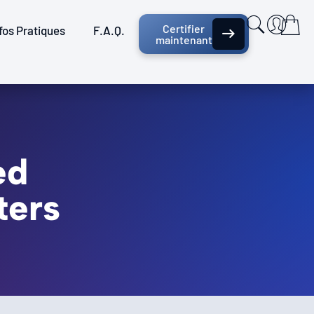
Certifier
fos Pratiques
F.A.Q.
maintenant
ed
ters