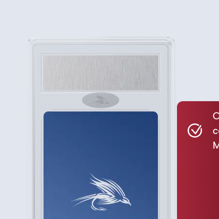
C
c
M