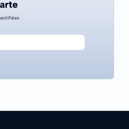
carte
entifiées