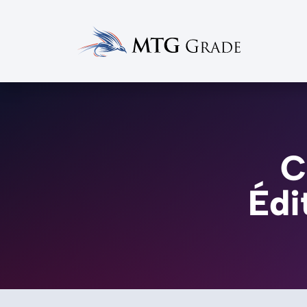
C
Édi