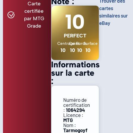
Note :
Trouver des
Carte
cartes
certifiée
10
similaires sur
par MTG
eBay
Grade
PERFECT
Centrage
Coins
Bords
Surface
10
10
10
10
Informations
sur la carte
:
Numéro de
certification
:
1064294
Licence :
MTG
Nom :
Tarmogoyf