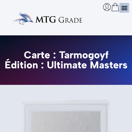
Certi
Boîtie
Infos
Cherch
Carte : Tarmogoyf
Édition : Ultimate Masters