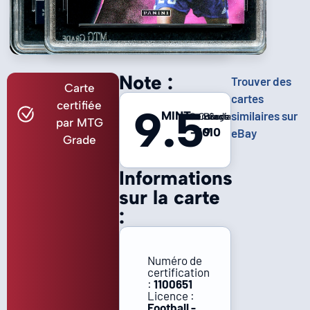
Note :
Trouver des
Carte
cartes
certifiée
9.5
MINT
similaires sur
Centrage
Coins
Bords
Surface
par MTG
-
10
9
10
eBay
Grade
Informations
sur la carte
:
Numéro de
certification
:
1100651
Licence :
Football -