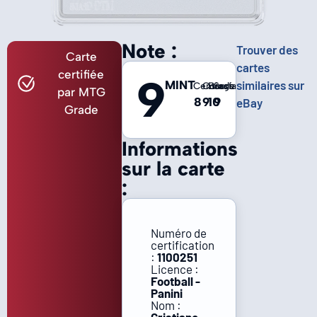
Note :
Trouver des
Carte
cartes
certifiée
9
MINT
similaires sur
Centrage
Coins
Bords
Surface
par MTG
8
9
10
9
eBay
Grade
Informations
sur la carte
:
Numéro de
certification
:
1100251
Licence :
Football -
Panini
Nom :