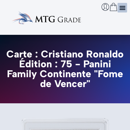
Certi
Boîtie
Infos
Cherch
Carte : Cristiano Ronaldo
Édition : 75 - Panini
Family Continente "Fome
de Vencer"