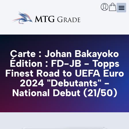
Certi
Boîtie
Infos
Cherch
Carte : Johan Bakayoko
Édition : FD-JB - Topps
Finest Road to UEFA Euro
2024 "Debutants" -
National Debut (21/50)