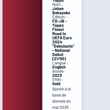
Topps
Nom :
Johan
Bakayoko
Édition :
FD-JB -
Topps
Finest
Road to
UEFA Euro
2024
"Debutants"
- National
Debut
(21/50)
Langue :
English
Année :
2023
Effet :
Gold
Ajouté à la
base de
donnée en
mai 2025