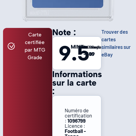
Note :
Trouver des
Carte
cartes
certifiée
9.5
MINT
similaires sur
Centrage
Coins
Bords
Surface
par MTG
-
10
10
9
eBay
Grade
Informations
sur la carte
:
Numéro de
certification
:
1096799
Licence :
Football -