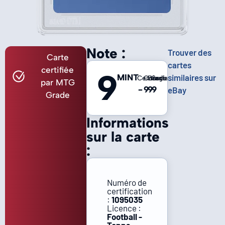
Note :
Trouver des
Carte
cartes
certifiée
9
MINT
similaires sur
Centrage
Coins
Bords
Surface
par MTG
-
9
9
9
eBay
Grade
Informations
sur la carte
:
Numéro de
certification
:
1095035
Licence :
Football -